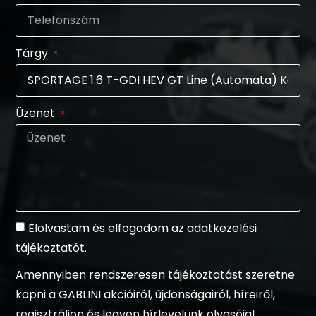
Tárgy
Üzenet
Elolvastam és elfogadom az adatkezelési
tájékoztatót.
Amennyiben rendszeresen tájékoztatást szeretne
kapni a GABLINI akcióiról, újdonságairól, híreiről,
regisztráljon és legyen hírlevelünk olvasója!