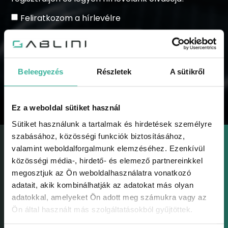
Feliratkozom a hírlevélre
Beleegyezés
Részletek
A sütikről
KÜLDÉS
Ez a weboldal sütiket használ
Sütiket használunk a tartalmak és hirdetések személyre
szabásához, közösségi funkciók biztosításához,
valamint weboldalforgalmunk elemzéséhez. Ezenkívül
közösségi média-, hirdető- és elemező partnereinkkel
megosztjuk az Ön weboldalhasználatra vonatkozó
adatait, akik kombinálhatják az adatokat más olyan
GABLINI
adatokkal, amelyeket Ön adott meg számukra vagy az
Gablini
Ön által használt más szolgáltatásokból gyűjtöttek.
Környezetvédelem