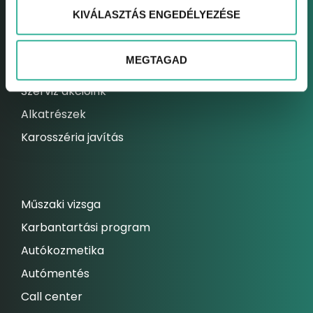
KIVÁLASZTÁS ENGEDÉLYEZÉSE
Elektromos autó szerviz
Kárrendezési centrum
MEGTAGAD
Állandó szolgáltatásaink
Szerviz akcióink
Alkatrészek
Karosszéria javítás
Műszaki vizsga
Karbantartási program
Autókozmetika
Autómentés
Call center