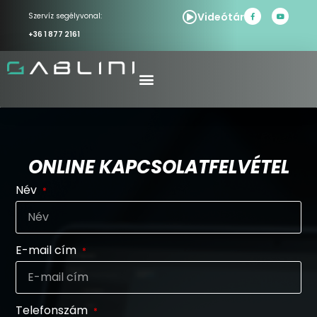
Videótár
Szervíz segélyvonal:
+36 1 877 2161
ONLINE KAPCSOLATFELVÉTEL
Név
E-mail cím
Telefonszám