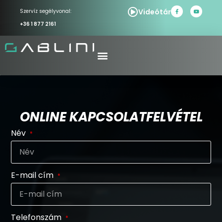
Videótár
Szervíz segélyvonal:
+36 1 877 2161
ONLINE KAPCSOLATFELVÉTEL
Név
E-mail cím
Telefonszám