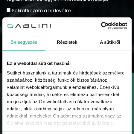
Feliratkozom a hírlevélre
Beleegyezés
Részletek
A sütikről
KÜLDÉS
Ez a weboldal sütiket használ
Sütiket használunk a tartalmak és hirdetések személyre
szabásához, közösségi funkciók biztosításához,
valamint weboldalforgalmunk elemzéséhez. Ezenkívül
közösségi média-, hirdető- és elemező partnereinkkel
megosztjuk az Ön weboldalhasználatra vonatkozó
adatait, akik kombinálhatják az adatokat más olyan
GABLINI
adatokkal, amelyeket Ön adott meg számukra vagy az
Gablini
Ön által használt más szolgáltatásokból gyűjtöttek.
Környezetvédelem