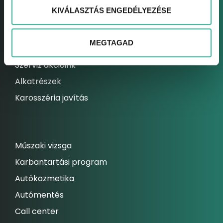
KIVÁLASZTÁS ENGEDÉLYEZÉSE
Elektromos autó szerviz
Kárrendezési centrum
MEGTAGAD
Állandó szolgáltatásaink
Szerviz akcióink
Alkatrészek
Karosszéria javítás
Műszaki vizsga
Karbantartási program
Autókozmetika
Autómentés
Call center