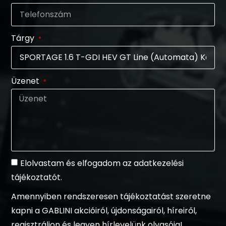
Tárgy
Üzenet
Elolvastam és elfogadom az adatkezelési
tájékoztatót.
Amennyiben rendszeresen tájékoztatást szeretne
kapni a GABLINI akcióiról, újdonságairól, híreiről,
regisztráljon és legyen hírlevelünk olvasója!