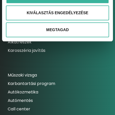
Elektromos autó szerviz
KIVÁLASZTÁS ENGEDÉLYEZÉSE
Kárrendezési centrum
Állandó szolgáltatásaink
MEGTAGAD
Szerviz akcióink
Alkatrészek
Karosszéria javítás
Műszaki vizsga
Karbantartási program
Autókozmetika
Autómentés
Call center