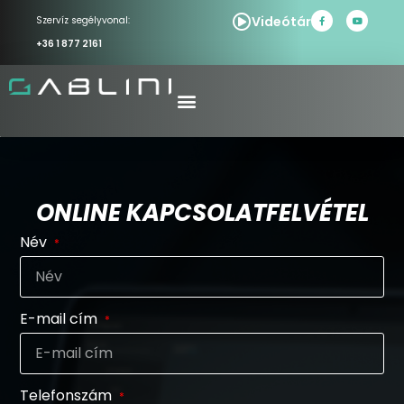
Videótár
Szervíz segélyvonal:
+36 1 877 2161
ONLINE KAPCSOLATFELVÉTEL
Név
E-mail cím
Telefonszám