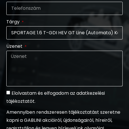
Tárgy
Üzenet
Elolvastam és elfogadom az adatkezelési
tájékoztatót.
Amennyiben rendszeresen tájékoztatást szeretne
kapni a GABLINI akcióiról, újdonságairól, híreiről,
regisztráljon és legyen hírlevelünk olvasója!