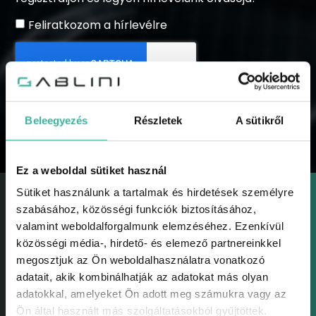
Feliratkozom a hírlevélre
KÜLDÉS
Beleegyezés
Részletek
A sütikről
Ez a weboldal sütiket használ
Sütiket használunk a tartalmak és hirdetések személyre
szabásához, közösségi funkciók biztosításához,
valamint weboldalforgalmunk elemzéséhez. Ezenkívül
közösségi média-, hirdető- és elemező partnereinkkel
megosztjuk az Ön weboldalhasználatra vonatkozó
GABLINI
adatait, akik kombinálhatják az adatokat más olyan
Gablini
adatokkal, amelyeket Ön adott meg számukra vagy az
Környezetvédelem
Ön által használt más szolgáltatásokból gyűjtöttek.