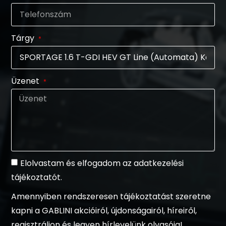
Tárgy
Üzenet
Elolvastam és elfogadom az adatkezelési
tájékoztatót.
Amennyiben rendszeresen tájékoztatást szeretne
kapni a GABLINI akcióiról, újdonságairól, híreiről,
regisztráljon és legyen hírlevelünk olvasója!