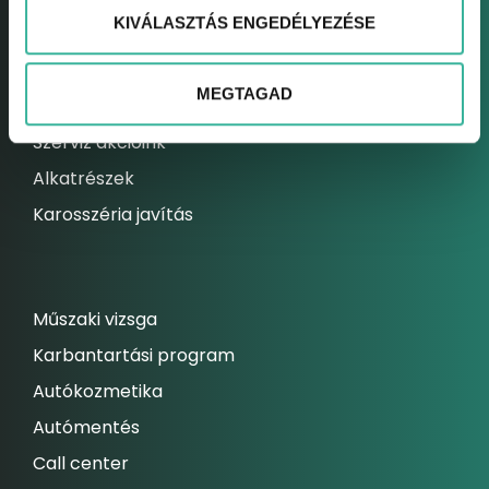
KIVÁLASZTÁS ENGEDÉLYEZÉSE
Elektromos autó szerviz
Kárrendezési centrum
MEGTAGAD
Állandó szolgáltatásaink
Szerviz akcióink
Alkatrészek
Karosszéria javítás
Műszaki vizsga
Karbantartási program
Autókozmetika
Autómentés
Call center