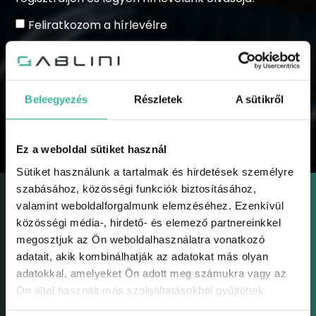
Feliratkozom a hírlevélre
Beleegyezés
Részletek
A sütikről
KÜLDÉS
Ez a weboldal sütiket használ
Sütiket használunk a tartalmak és hirdetések személyre
szabásához, közösségi funkciók biztosításához,
valamint weboldalforgalmunk elemzéséhez. Ezenkívül
közösségi média-, hirdető- és elemező partnereinkkel
megosztjuk az Ön weboldalhasználatra vonatkozó
adatait, akik kombinálhatják az adatokat más olyan
GABLINI
adatokkal, amelyeket Ön adott meg számukra vagy az
Gablini
Ön által használt más szolgáltatásokból gyűjtöttek.
Környezetvédelem