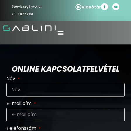
Videótár
Szervíz segélyvonal:
+36 1 877 2161
ONLINE KAPCSOLATFELVÉTEL
Név
E-mail cím
Telefonszám