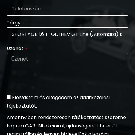
Tárgy
Üzenet
Elolvastam és elfogadom az adatkezelési
tájékoztatót.
Amennyiben rendszeresen tájékoztatást szeretne
kapni a GABLINI akcióiról, újdonságairól, híreiről,
regisztráljon és legyen hírlevelünk olvasója!