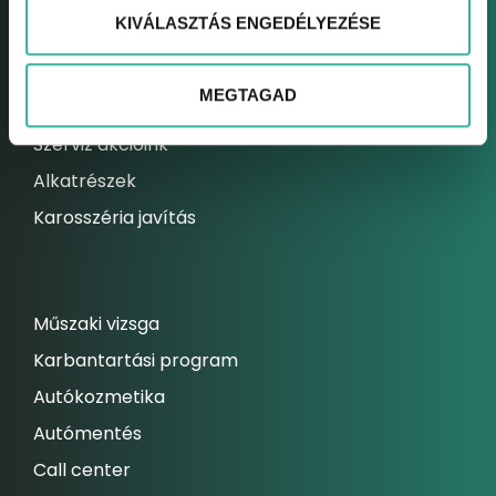
KIVÁLASZTÁS ENGEDÉLYEZÉSE
Elektromos autó szerviz
Kárrendezési centrum
MEGTAGAD
Állandó szolgáltatásaink
Szerviz akcióink
Alkatrészek
Karosszéria javítás
Műszaki vizsga
Karbantartási program
Autókozmetika
Autómentés
Call center