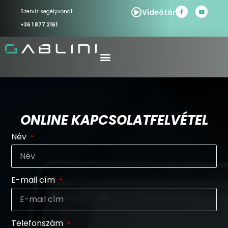
Videótár
Szervíz segélyvonal:
+36 1 877 2161
ONLINE KAPCSOLATFELVÉTEL
Név
E-mail cím
Telefonszám