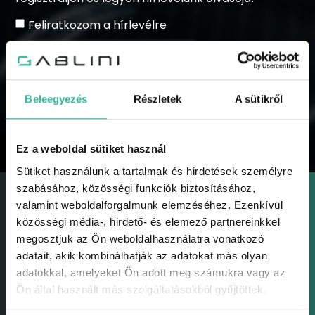
Feliratkozom a hírlevélre
Beleegyezés
Részletek
A sütikről
KÜLDÉS
Ez a weboldal sütiket használ
Sütiket használunk a tartalmak és hirdetések személyre
szabásához, közösségi funkciók biztosításához,
valamint weboldalforgalmunk elemzéséhez. Ezenkívül
közösségi média-, hirdető- és elemező partnereinkkel
megosztjuk az Ön weboldalhasználatra vonatkozó
adatait, akik kombinálhatják az adatokat más olyan
GABLINI
adatokkal, amelyeket Ön adott meg számukra vagy az
Gablini
Ön által használt más szolgáltatásokból gyűjtöttek.
Környezetvédelem