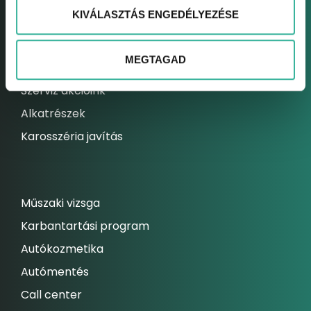
KIVÁLASZTÁS ENGEDÉLYEZÉSE
Elektromos autó szerviz
Kárrendezési centrum
MEGTAGAD
Állandó szolgáltatásaink
Szerviz akcióink
Alkatrészek
Karosszéria javítás
Műszaki vizsga
Karbantartási program
Autókozmetika
Autómentés
Call center