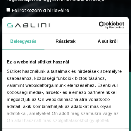
Feliratkozom a hírlevélre
Beleegyezés
Részletek
A sütikről
KÜLDÉS
Ez a weboldal sütiket használ
Sütiket használunk a tartalmak és hirdetések személyre
szabásához, közösségi funkciók biztosításához,
valamint weboldalforgalmunk elemzéséhez. Ezenkívül
közösségi média-, hirdető- és elemező partnereinkkel
megosztjuk az Ön weboldalhasználatra vonatkozó
adatait, akik kombinálhatják az adatokat más olyan
GABLINI
adatokkal, amelyeket Ön adott meg számukra vagy az
Gablini
Ön által használt más szolgáltatásokból gyűjtöttek.
Környezetvédelem