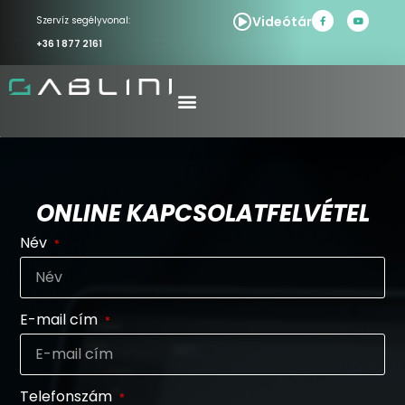
Videótár
Szervíz segélyvonal:
+36 1 877 2161
ONLINE KAPCSOLATFELVÉTEL
Név
E-mail cím
Telefonszám