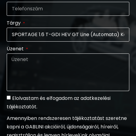
Tárgy
Üzenet
Elolvastam és elfogadom az adatkezelési
tájékoztatót.
Amennyiben rendszeresen tájékoztatást szeretne
kapni a GABLINI akcióiról, újdonságairól, híreiről,
regisztráljon és legyen hírlevelünk olvasója!