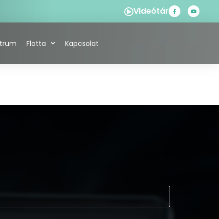
Videótár
ntrum
Flotta
Kapcsolat