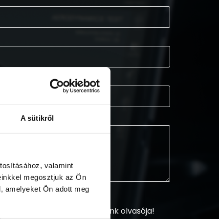
A sütikről
tosításához, valamint
einkkel megosztjuk az Ön
l, amelyeket Ön adott meg
sztráljon és legyen hírlevelünk olvasója!