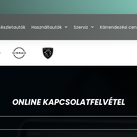
Készletautók
Használtautók
Szerviz
Kárrendezési ce
ONLINE KAPCSOLATFELVÉTEL