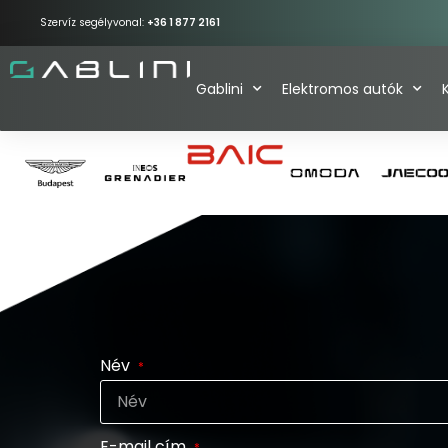
Szervíz segélyvonal:
+36 1 877 2161
Gablini
Elektromos autók
Név
E-mail cím