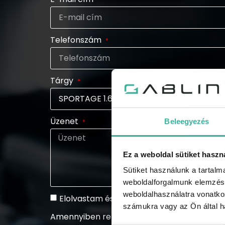
Telefonszám
Tárgy
Üzenet
Beleegyezés
Ez a weboldal sütiket haszn
Sütiket használunk a tartal
weboldalforgalmunk elemzésé
weboldalhasználatra vonatko
Elolvastam és elfogadom az adatkezelési 
számukra vagy az Ön által ha
Amennyiben rendszeresen tájékoztatást szeretn