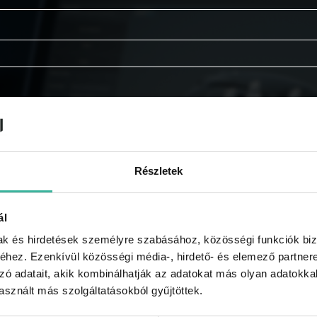
Részletek
ál
mak és hirdetések személyre szabásához, közösségi funkciók biz
hez. Ezenkívül közösségi média-, hirdető- és elemező partner
zó adatait, akik kombinálhatják az adatokat más olyan adatokka
tájékoztatót.
sznált más szolgáltatásokból gyűjtöttek.
e kapni a GABLINI akcióiról, újdonságairól, híreiről, regi