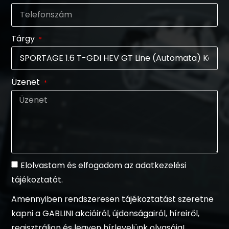
Tárgy
Üzenet
Elolvastam és elfogadom az adatkezelési
tájékoztatót.
Amennyiben rendszeresen tájékoztatást szeretne
kapni a GABLINI akcióiról, újdonságairól, híreiről,
regisztráljon és legyen hírlevelünk olvasója!