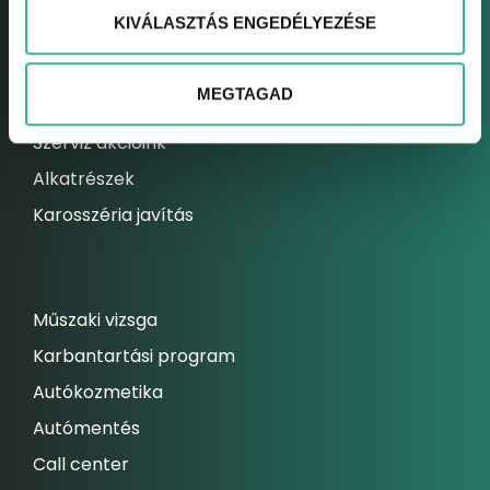
KIVÁLASZTÁS ENGEDÉLYEZÉSE
Elektromos autó szerviz
Kárrendezési centrum
MEGTAGAD
Állandó szolgáltatásaink
Szerviz akcióink
Alkatrészek
Karosszéria javítás
Műszaki vizsga
Karbantartási program
Autókozmetika
Autómentés
Call center