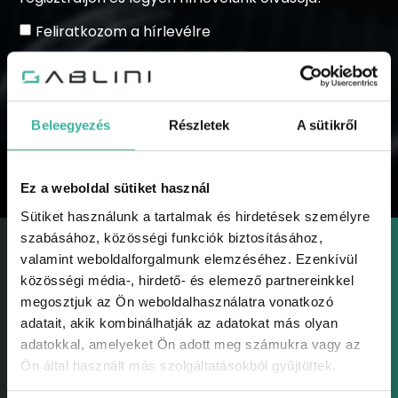
Feliratkozom a hírlevélre
Beleegyezés
Részletek
A sütikről
KÜLDÉS
Ez a weboldal sütiket használ
Sütiket használunk a tartalmak és hirdetések személyre
szabásához, közösségi funkciók biztosításához,
valamint weboldalforgalmunk elemzéséhez. Ezenkívül
közösségi média-, hirdető- és elemező partnereinkkel
megosztjuk az Ön weboldalhasználatra vonatkozó
adatait, akik kombinálhatják az adatokat más olyan
GABLINI
adatokkal, amelyeket Ön adott meg számukra vagy az
Gablini
Ön által használt más szolgáltatásokból gyűjtöttek.
Környezetvédelem