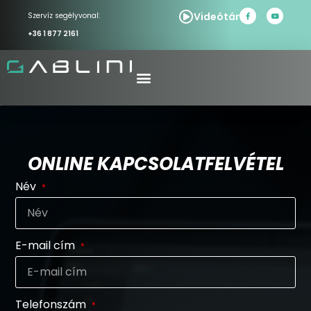
Videótár
Szervíz segélyvonal:
+36 1 877 2161
ONLINE KAPCSOLATFELVÉTEL
Név
E-mail cím
Telefonszám