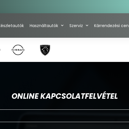
Készletautók
Használtautók
Szerviz
Kárrendezési ce
ONLINE KAPCSOLATFELVÉTEL