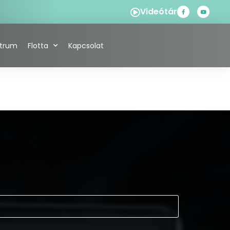
Videótár
ntrum
Flotta
Kapcsolat