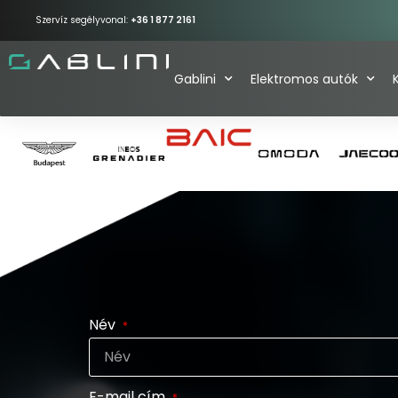
Szervíz segélyvonal:
+36 1 877 2161
Gablini
Elektromos autók
Név
E-mail cím