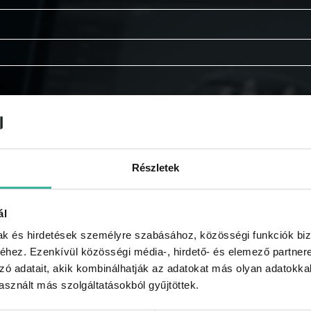
Részletek
ál
mak és hirdetések személyre szabásához, közösségi funkciók biz
hez. Ezenkívül közösségi média-, hirdető- és elemező partner
zó adatait, akik kombinálhatják az adatokat más olyan adatokka
tájékoztatót.
sznált más szolgáltatásokból gyűjtöttek.
e kapni a GABLINI akcióiról, újdonságairól, híreiről, regi