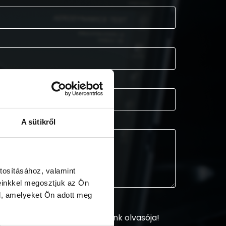
A sütikről
tosításához, valamint
einkkel megosztjuk az Ön
l, amelyeket Ön adott meg
sztráljon és legyen hírlevelünk olvasója!