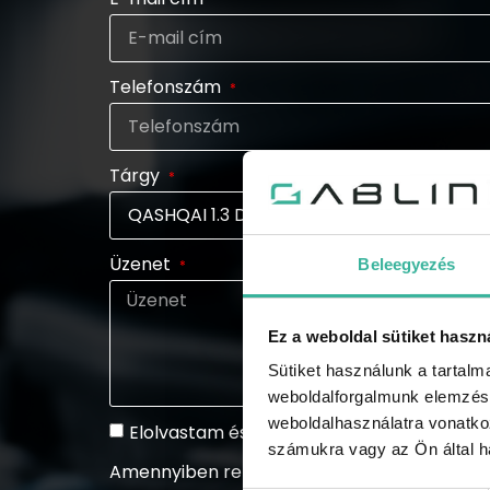
Telefonszám
Tárgy
Üzenet
Beleegyezés
Ez a weboldal sütiket haszn
Sütiket használunk a tartal
weboldalforgalmunk elemzésé
weboldalhasználatra vonatko
Elolvastam és elfogadom az adatkezelési 
számukra vagy az Ön által ha
Amennyiben rendszeresen tájékoztatást szeretn