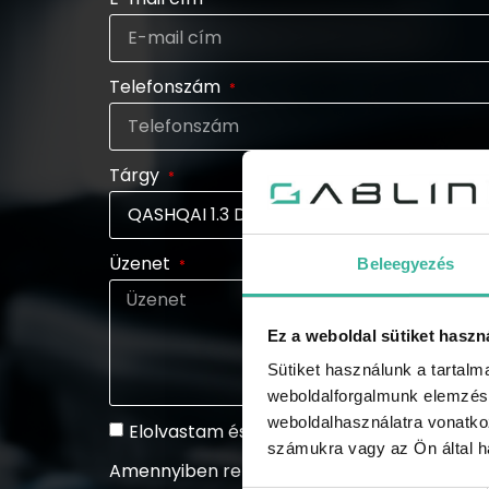
Telefonszám
Tárgy
Üzenet
Beleegyezés
Ez a weboldal sütiket haszn
Sütiket használunk a tartal
weboldalforgalmunk elemzésé
weboldalhasználatra vonatko
Elolvastam és elfogadom az adatkezelési 
számukra vagy az Ön által ha
Amennyiben rendszeresen tájékoztatást szeretn