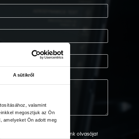
A sütikről
tosításához, valamint
einkkel megosztjuk az Ön
l, amelyeket Ön adott meg
sztráljon és legyen hírlevelünk olvasója!