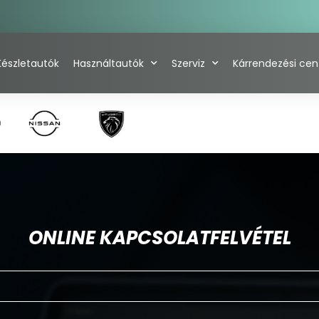
Készletautók
Használtautók
Szerviz
Kárrendezési ce
ONLINE KAPCSOLATFELVÉTEL