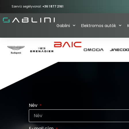
Szervíz segélyvonal:
+36 1 877 2161
Gablini
Elektromos autók
Név
E-mail cím