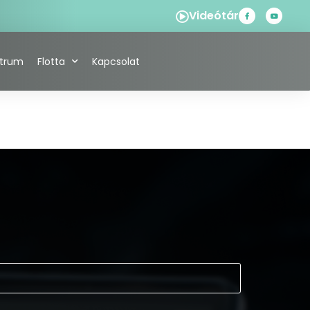
Videótár
ntrum
Flotta
Kapcsolat