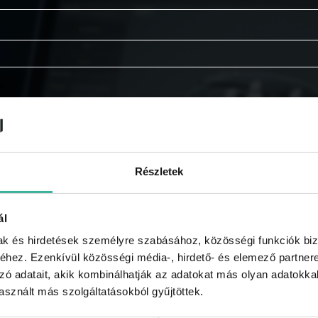
Részletek
ál
mak és hirdetések személyre szabásához, közösségi funkciók biz
hez. Ezenkívül közösségi média-, hirdető- és elemező partner
zó adatait, akik kombinálhatják az adatokat más olyan adatokka
tájékoztatót.
sznált más szolgáltatásokból gyűjtöttek.
e kapni a GABLINI akcióiról, újdonságairól, híreiről, regi