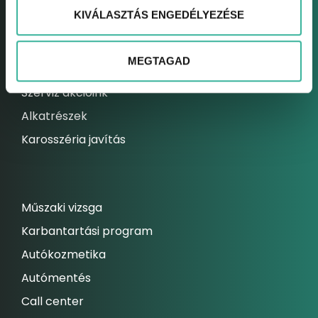
KIVÁLASZTÁS ENGEDÉLYEZÉSE
Elektromos autó szerviz
Kárrendezési centrum
MEGTAGAD
Állandó szolgáltatásaink
Szerviz akcióink
Alkatrészek
Karosszéria javítás
Műszaki vizsga
Karbantartási program
Autókozmetika
Autómentés
Call center