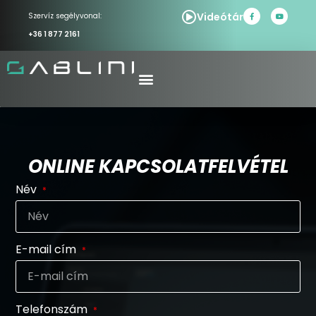
Videótár
Szervíz segélyvonal:
+36 1 877 2161
ONLINE KAPCSOLATFELVÉTEL
Név
E-mail cím
Telefonszám