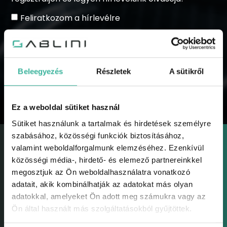
Feliratkozom a hírlevélre
Beleegyezés
Részletek
A sütikről
KÜLDÉS
Ez a weboldal sütiket használ
Sütiket használunk a tartalmak és hirdetések személyre
szabásához, közösségi funkciók biztosításához,
valamint weboldalforgalmunk elemzéséhez. Ezenkívül
közösségi média-, hirdető- és elemező partnereinkkel
megosztjuk az Ön weboldalhasználatra vonatkozó
adatait, akik kombinálhatják az adatokat más olyan
GABLINI
adatokkal, amelyeket Ön adott meg számukra vagy az
Gablini
Ön által használt más szolgáltatásokból gyűjtöttek.
Környezetvédelem