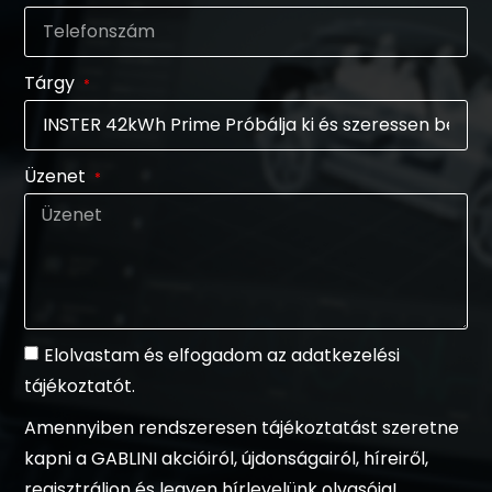
Tárgy
Üzenet
Elolvastam és elfogadom az adatkezelési
tájékoztatót.
Amennyiben rendszeresen tájékoztatást szeretne
kapni a GABLINI akcióiról, újdonságairól, híreiről,
regisztráljon és legyen hírlevelünk olvasója!