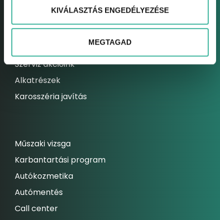
KIVÁLASZTÁS ENGEDÉLYEZÉSE
Elektromos autó szerviz
Kárrendezési centrum
MEGTAGAD
Állandó szolgáltatásaink
Szerviz akcióink
Alkatrészek
Karosszéria javítás
Műszaki vizsga
Karbantartási program
Autókozmetika
Autómentés
Call center