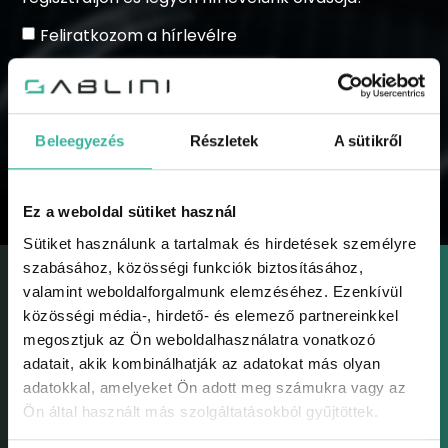
Feliratkozom a hírlevélre
Beleegyezés
Részletek
A sütikről
KÜLDÉS
Ez a weboldal sütiket használ
Sütiket használunk a tartalmak és hirdetések személyre
szabásához, közösségi funkciók biztosításához,
valamint weboldalforgalmunk elemzéséhez. Ezenkívül
közösségi média-, hirdető- és elemező partnereinkkel
megosztjuk az Ön weboldalhasználatra vonatkozó
adatait, akik kombinálhatják az adatokat más olyan
GABLINI
adatokkal, amelyeket Ön adott meg számukra vagy az
Gablini
Ön által használt más szolgáltatásokból gyűjtöttek.
Környezetvédelem