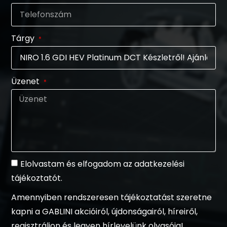
Tárgy
Üzenet
Elolvastam és elfogadom az adatkezelési
tájékoztatót.
Amennyiben rendszeresen tájékoztatást szeretne
kapni a GABLINI akcióiról, újdonságairól, híreiről,
regisztráljon és legyen hírlevelünk olvasója!