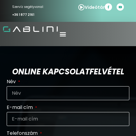
Videótár
Szervíz segélyvonal:
+36 1 877 2161
ONLINE KAPCSOLATFELVÉTEL
Név
E-mail cím
Telefonszám