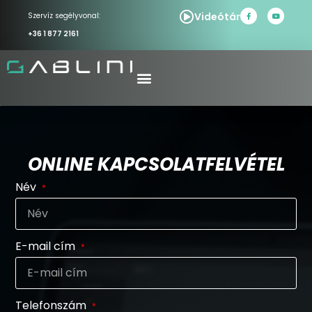
Videótár
Szervíz segélyvonal:
+36 1 877 2161
ONLINE KAPCSOLATFELVÉTEL
Név
E-mail cím
Telefonszám