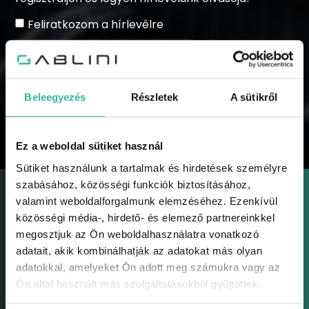
Feliratkozom a hírlevélre
Beleegyezés
Részletek
A sütikről
KÜLDÉS
Ez a weboldal sütiket használ
Sütiket használunk a tartalmak és hirdetések személyre
szabásához, közösségi funkciók biztosításához,
valamint weboldalforgalmunk elemzéséhez. Ezenkívül
közösségi média-, hirdető- és elemező partnereinkkel
megosztjuk az Ön weboldalhasználatra vonatkozó
adatait, akik kombinálhatják az adatokat más olyan
GABLINI
adatokkal, amelyeket Ön adott meg számukra vagy az
Gablini
Ön által használt más szolgáltatásokból gyűjtöttek.
Környezetvédelem