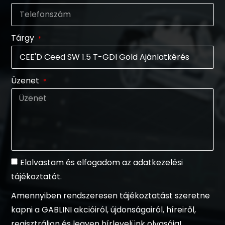
Tárgy
Üzenet
Elolvastam és elfogadom az adatkezelési
tájékoztatót.
Amennyiben rendszeresen tájékoztatást szeretne
kapni a GABLINI akcióiról, újdonságairól, híreiről,
regisztráljon és legyen hírlevelünk olvasója!