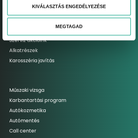
KIVÁLASZTÁS ENGEDÉLYEZÉSE
Elektromos autó szerviz
Kárrendezési centrum
MEGTAGAD
Állandó szolgáltatásaink
Szerviz akcióink
Alkatrészek
Karosszéria javítás
Műszaki vizsga
Karbantartási program
Autókozmetika
Autómentés
Call center