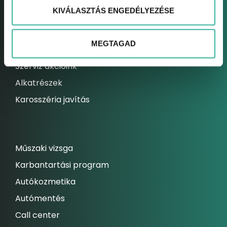
KIVÁLASZTÁS ENGEDÉLYEZÉSE
Elektromos autó szerviz
Kárrendezési centrum
MEGTAGAD
Állandó szolgáltatásaink
Szerviz akcióink
Alkatrészek
Karosszéria javítás
Műszaki vizsga
Karbantartási program
Autókozmetika
Autómentés
Call center