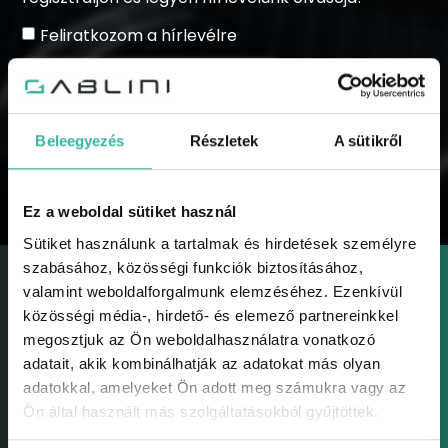
Feliratkozom a hírlevélre
Beleegyezés
Részletek
A sütikről
KÜLDÉS
Ez a weboldal sütiket használ
Sütiket használunk a tartalmak és hirdetések személyre
szabásához, közösségi funkciók biztosításához,
valamint weboldalforgalmunk elemzéséhez. Ezenkívül
közösségi média-, hirdető- és elemező partnereinkkel
megosztjuk az Ön weboldalhasználatra vonatkozó
adatait, akik kombinálhatják az adatokat más olyan
GABLINI
adatokkal, amelyeket Ön adott meg számukra vagy az
Gablini
Ön által használt más szolgáltatásokból gyűjtöttek.
Környezetvédelem