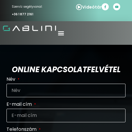
Videótár
Szervíz segélyvonal:
+36 1 877 2161
ONLINE KAPCSOLATFELVÉTEL
Név
E-mail cím
Telefonszám