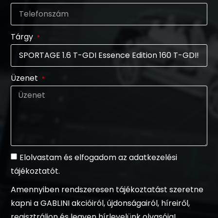
Tárgy
Üzenet
Elolvastam és elfogadom az adatkezelési
tájékoztatót.
Amennyiben rendszeresen tájékoztatást szeretne
kapni a GABLINI akcióiról, újdonságairól, híreiről,
regisztráljon és legyen hírlevelünk olvasója!