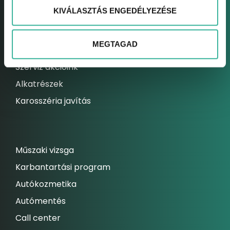
KIVÁLASZTÁS ENGEDÉLYEZÉSE
Elektromos autó szerviz
Kárrendezési centrum
MEGTAGAD
Állandó szolgáltatásaink
Szerviz akcióink
Alkatrészek
Karosszéria javítás
Műszaki vizsga
Karbantartási program
Autókozmetika
Autómentés
Call center