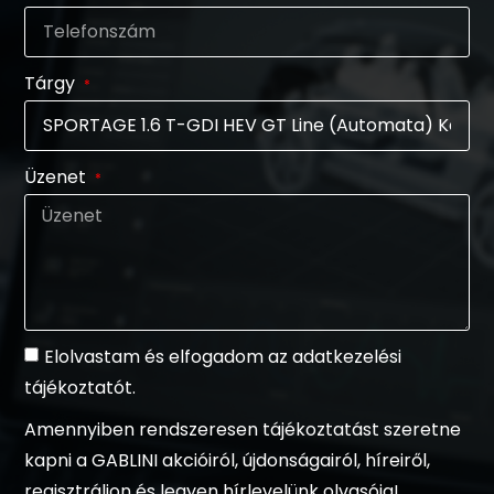
Tárgy
Üzenet
Elolvastam és elfogadom az adatkezelési
tájékoztatót.
Amennyiben rendszeresen tájékoztatást szeretne
kapni a GABLINI akcióiról, újdonságairól, híreiről,
regisztráljon és legyen hírlevelünk olvasója!