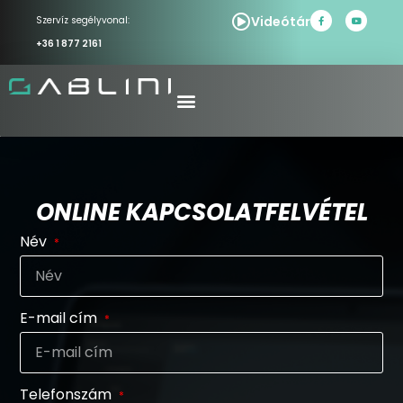
Videótár
Szervíz segélyvonal:
+36 1 877 2161
ONLINE KAPCSOLATFELVÉTEL
Név
E-mail cím
Telefonszám