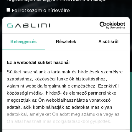
Feliratkozom a hírlevélre
Beleegyezés
Részletek
A sütikről
KÜLDÉS
Ez a weboldal sütiket használ
Sütiket használunk a tartalmak és hirdetések személyre
szabásához, közösségi funkciók biztosításához,
valamint weboldalforgalmunk elemzéséhez. Ezenkívül
közösségi média-, hirdető- és elemező partnereinkkel
megosztjuk az Ön weboldalhasználatra vonatkozó
adatait, akik kombinálhatják az adatokat más olyan
GABLINI
adatokkal, amelyeket Ön adott meg számukra vagy az
Gablini
Ön által használt más szolgáltatásokból gyűjtöttek.
Környezetvédelem