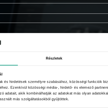
Részletek
ál
mak és hirdetések személyre szabásához, közösségi funkciók biz
hez. Ezenkívül közösségi média-, hirdető- és elemező partner
zó adatait, akik kombinálhatják az adatokat más olyan adatokka
 tájékoztatót
.
sznált más szolgáltatásokból gyűjtöttek.
e kapni a GABLINI akcióiról, újdonságairól, híreiről, regi