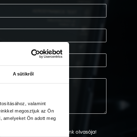
A sütikről
tosításához, valamint
einkkel megosztjuk az Ön
l, amelyeket Ön adott meg
sztráljon és legyen hírlevelünk olvasója!