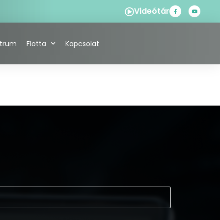
Videótár
ntrum
Flotta
Kapcsolat