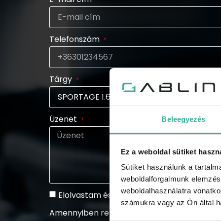
Telefonszám
Tárgy
Üzenet
Beleegyezés
Ez a weboldal sütiket haszn
Sütiket használunk a tartal
weboldalforgalmunk elemzésé
weboldalhasználatra vonatko
Elolvastam és elfogadom az
adatkezelési
számukra vagy az Ön által ha
Amennyiben rendszeresen tájékoztatást szeretn