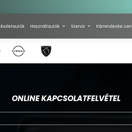
Készletautók
Használtautók
Szerviz
Kárrendezési ce
ONLINE KAPCSOLATFELVÉTEL