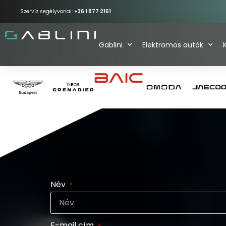
Szervíz segélyvonal:
+36 1 877 2161
Gablini
Elektromos autók
Név
E-mail cím