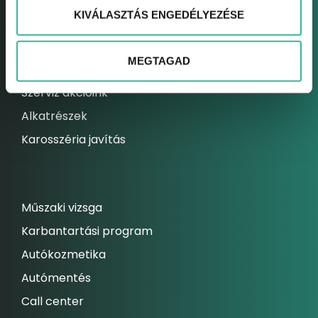
KIVÁLASZTÁS ENGEDÉLYEZÉSE
Elektromos autó szerviz
Kárrendezési centrum
MEGTAGAD
Állandó szolgáltatásaink
Szerviz akcióink
Alkatrészek
Karosszéria javítás
Műszaki vizsga
Karbantartási program
Autókozmetika
Autómentés
Call center