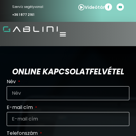
Videótár
Szervíz segélyvonal:
+36 1 877 2161
ONLINE KAPCSOLATFELVÉTEL
Név
E-mail cím
Telefonszám