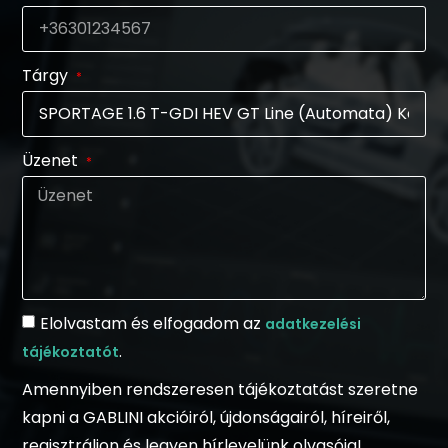
Tárgy
Üzenet
Elolvastam és elfogadom az
adatkezelési
.
tájékoztatót
Amennyiben rendszeresen tájékoztatást szeretne
kapni a GABLINI akcióiról, újdonságairól, híreiről,
regisztráljon és legyen hírlevelünk olvasója!