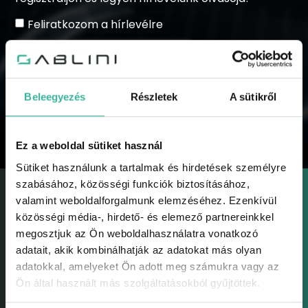
Feliratkozom a hírlevélre
Beleegyezés
Részletek
A sütikről
KÜLDÉS
Ez a weboldal sütiket használ
Sütiket használunk a tartalmak és hirdetések személyre
szabásához, közösségi funkciók biztosításához,
valamint weboldalforgalmunk elemzéséhez. Ezenkívül
közösségi média-, hirdető- és elemező partnereinkkel
megosztjuk az Ön weboldalhasználatra vonatkozó
adatait, akik kombinálhatják az adatokat más olyan
GABLINI
adatokkal, amelyeket Ön adott meg számukra vagy az
Gablini
Ön által használt más szolgáltatásokból gyűjtöttek.
Környezetvédelem