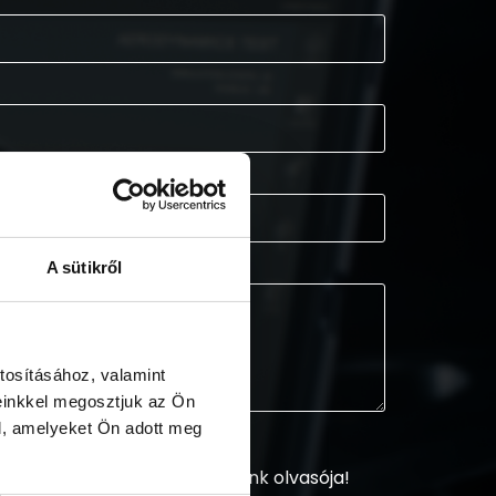
A sütikről
tosításához, valamint
einkkel megosztjuk az Ön
l, amelyeket Ön adott meg
sztráljon és legyen hírlevelünk olvasója!