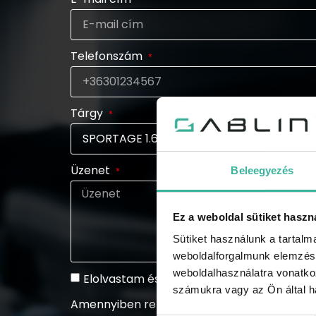
Telefonszám
Tárgy
Üzenet
Beleegyezés
Ez a weboldal sütiket haszn
Sütiket használunk a tartal
weboldalforgalmunk elemzésé
weboldalhasználatra vonatko
Elolvastam és elfogadom az
adatkezelési
számukra vagy az Ön által ha
Amennyiben rendszeresen tájékoztatást szeretn