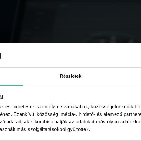
Részletek
ál
mak és hirdetések személyre szabásához, közösségi funkciók biz
hez. Ezenkívül közösségi média-, hirdető- és elemező partner
zó adatait, akik kombinálhatják az adatokat más olyan adatokka
 tájékoztatót
.
sznált más szolgáltatásokból gyűjtöttek.
e kapni a GABLINI akcióiról, újdonságairól, híreiről, regi