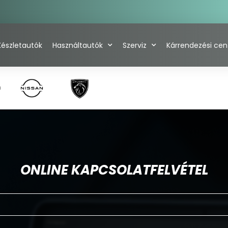
Készletautók
Használtautók
Szerviz
Kárrendezési ce
ONLINE KAPCSOLATFELVÉTEL