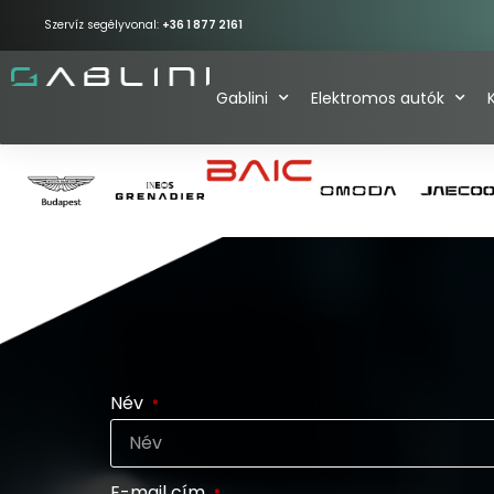
Szervíz segélyvonal:
+36 1 877 2161
Gablini
Elektromos autók
Név
E-mail cím