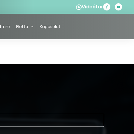
Videótár
ntrum
Flotta
Kapcsolat