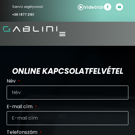
Videótár
Szervíz segélyvonal:
+36 1 877 2161
ONLINE KAPCSOLATFELVÉTEL
Név
E-mail cím
Telefonszám