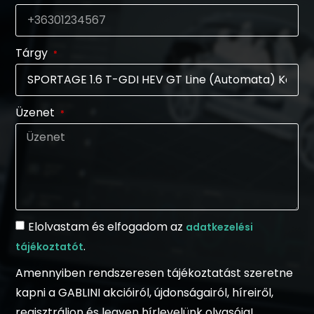
Tárgy
Üzenet
Elolvastam és elfogadom az
adatkezelési
.
tájékoztatót
Amennyiben rendszeresen tájékoztatást szeretne
kapni a GABLINI akcióiról, újdonságairól, híreiről,
regisztráljon és legyen hírlevelünk olvasója!