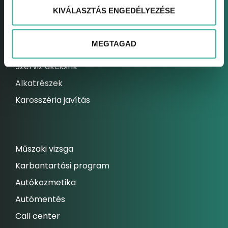
KIVÁLASZTÁS ENGEDÉLYEZÉSE
Elektromos autó szerviz
Kárrendezési centrum
MEGTAGAD
Állandó szolgáltatásaink
Szerviz akcióink
Alkatrészek
Karosszéria javítás
Műszaki vizsga
Karbantartási program
Autókozmetika
Autómentés
Call center