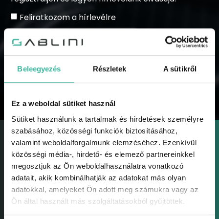
Feliratkozom a hírlevélre
Beleegyezés
Részletek
A sütikről
KÜLDÉS
Ez a weboldal sütiket használ
Sütiket használunk a tartalmak és hirdetések személyre
szabásához, közösségi funkciók biztosításához,
valamint weboldalforgalmunk elemzéséhez. Ezenkívül
közösségi média-, hirdető- és elemező partnereinkkel
megosztjuk az Ön weboldalhasználatra vonatkozó
adatait, akik kombinálhatják az adatokat más olyan
GABLINI
adatokkal, amelyeket Ön adott meg számukra vagy az
Gablini
Ön által használt más szolgáltatásokból gyűjtöttek.
Környezetvédelem