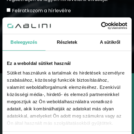
Feliratkozom a hírlevélre
Beleegyezés
Részletek
A sütikről
KÜLDÉS
Ez a weboldal sütiket használ
Sütiket használunk a tartalmak és hirdetések személyre
szabásához, közösségi funkciók biztosításához,
valamint weboldalforgalmunk elemzéséhez. Ezenkívül
közösségi média-, hirdető- és elemező partnereinkkel
megosztjuk az Ön weboldalhasználatra vonatkozó
adatait, akik kombinálhatják az adatokat más olyan
GABLINI
adatokkal, amelyeket Ön adott meg számukra vagy az
Gablini
Ön által használt más szolgáltatásokból gyűjtöttek.
Környezetvédelem