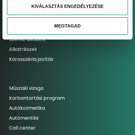
KIVÁLASZTÁS ENGEDÉLYEZÉSE
Elektromos autó szerviz
Kárrendezési centrum
MEGTAGAD
Állandó szolgáltatásaink
Szerviz akcióink
Alkatrészek
Karosszéria javítás
Műszaki vizsga
Karbantartási program
Autókozmetika
Autómentés
Call center