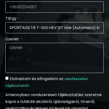
Tárgy
Üzenet
Elolvastam és elfogadom az
adatkezelési
.
tájékoztatót
Amennyiben rendszeresen tájékoztatást szeretne
kapni a GABLINI akcióiról, újdonságairól, híreiről,
regisztráljon és legyen hírlevelünk olvasója!