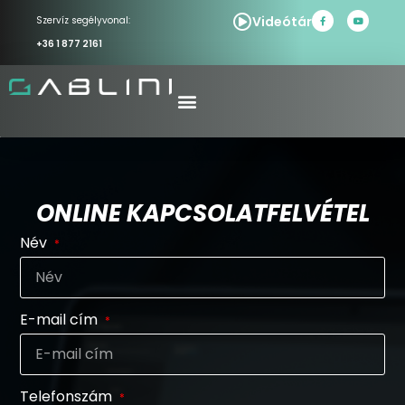
Videótár
Szervíz segélyvonal:
+36 1 877 2161
ONLINE KAPCSOLATFELVÉTEL
Név
E-mail cím
Telefonszám